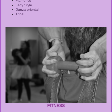
Flamenco
Lady Style
Danza oriental
Tribal
FITNESS